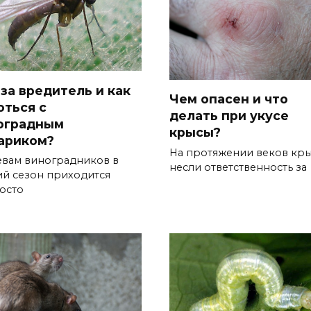
 за вредитель и как
Чем опасен и что
оться с
делать при укусе
оградным
крысы?
ариком?
На протяжении веков кр
евам виноградников в
несли ответственность за
ий сезон приходится
осто