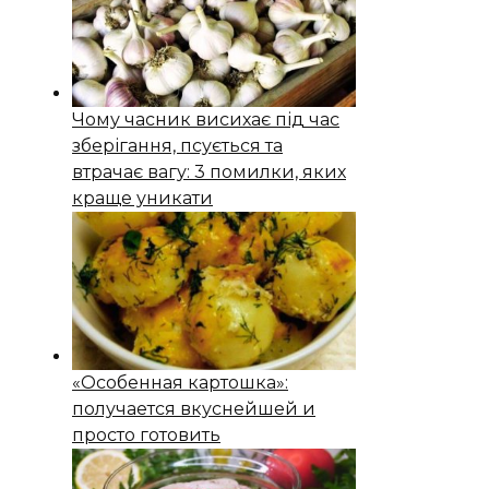
Чому часник висихає під час
зберігання, псується та
втрачає вагу: 3 помилки, яких
краще уникати
«Особенная картошка»:
получается вкуснейшей и
просто готовить