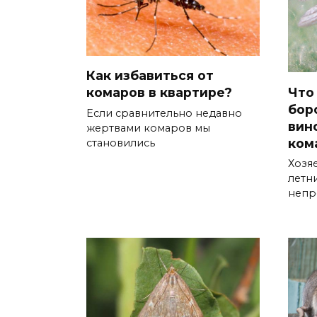
Как избавиться от
Что
комаров в квартире?
бор
Если сравнительно недавно
вин
жертвами комаров мы
ком
становились
Хозя
летн
непр