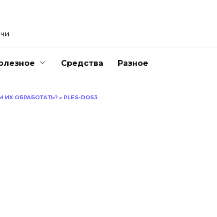
чи.
олезное
Средства
Разное
М ИХ ОБРАБОТАТЬ?
»
PLES-DOS3