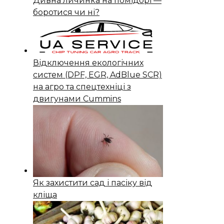
Дивна личинка на помідорі —
боротися чи ні?
Відключення екологічних
систем (DPF, EGR, AdBlue SCR)
на агро та спецтехніці з
двигунами Cummins
Як захистити сад і пасіку від
кліща