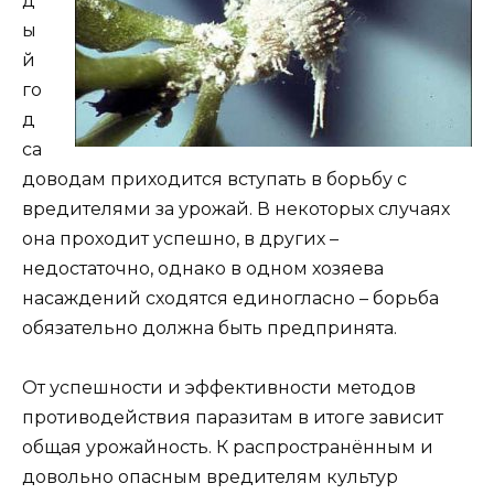
д
ы
й
го
д
са
доводам приходится вступать в борьбу с
вредителями за урожай. В некоторых случаях
она проходит успешно, в других –
недостаточно, однако в одном хозяева
насаждений сходятся единогласно – борьба
обязательно должна быть предпринята.
От успешности и эффективности методов
противодействия паразитам в итоге зависит
общая урожайность. К распространённым и
довольно опасным вредителям культур