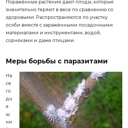
Поражённые растения дают плоды, которые
значительно теряют в весе по сравнению со
здоровыми. Распространяются по участку
особи вместе с заражёнными посадочными
материалами и инструментами, водой,
сорняками и даже птицами.
Меры борьбы с паразитами
На
се
го
дн
я
ш
ни