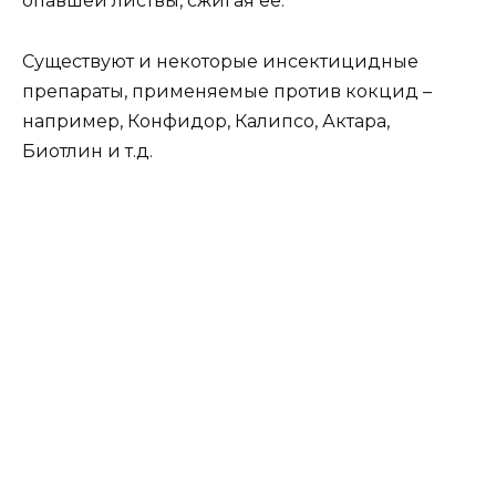
опавшей листвы, сжигая её.
Существуют и некоторые инсектицидные
препараты, применяемые против кокцид –
например, Конфидор, Калипсо, Актара,
Биотлин и т.д.