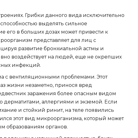
а строениях. Грибки данного вида исключительно
 способностью выделять сильное
е его в больших дозах может привести к
роорганизм представляет для лиц с
цируя развитие бронхиальной астмы и
ивно воздействует на людей, еще не окрепших
сных инфекций.
ма с вентиляционными проблемами. Этот
аз жизни незаметно, принося вред
редвестник заражения более опасным видом
то дерматитами, аллергиями и экземой. Если
хание и стойкий ринит, на теле появились
лился этот вид микроорганизма, который может
ым образованиям органов.