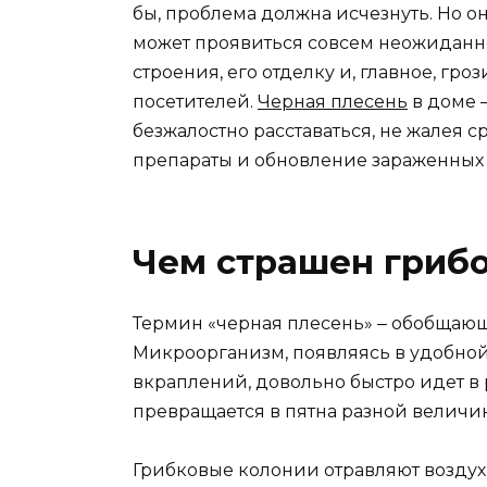
бы, проблема должна исчезнуть. Но о
может проявиться совсем неожиданно 
строения, его отделку и, главное, гр
посетителей.
Черная плесень
в доме ‒
безжалостно расставаться, не жалея 
препараты и обновление зараженных 
Чем страшен гриб
Термин «черная плесень» ‒ обобщающ
Микроорганизм, появляясь в удобной
вкраплений, довольно быстро идет в р
превращается в пятна разной величи
Грибковые колонии отравляют возду