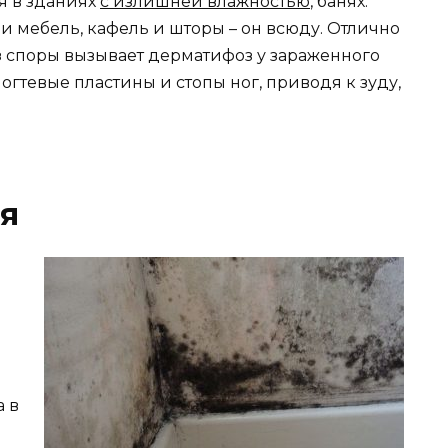
я в зданиях
с излишней влажностью
, банях.
 и мебель, кафель и шторы – он всюду. Отлично
з споры вызывает дерматифоз у зараженного
огтевые пластины и стопы ног, приводя к зуду,
я
 в