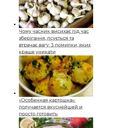
Чому часник висихає під час
зберігання, псується та
втрачає вагу: 3 помилки, яких
краще уникати
«Особенная картошка»:
получается вкуснейшей и
просто готовить