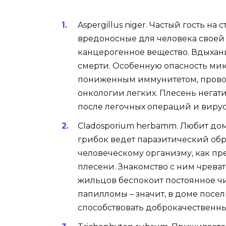
Aspergillus niger. Частый гость н
вредоносные для человека своей
канцерогенное вещество. Вдыхани
смерти. Особенную опасность мик
пониженным иммунитетом, прово
онкологии легких. Плесень негат
после легочных операций и виру
Cladosporium herbamm. Любит до
грибок ведет паразитический обр
человеческому организму, как п
плесени. Знакомство с ним чрева
жильцов беспокоит постоянное чи
папилломы – значит, в доме посе
способствовать доброкачественн