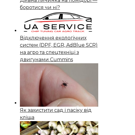
Дивна личинка на помідорі —
боротися чи ні?
Відключення екологічних
систем (DPF, EGR, AdBlue SCR)
на агро та спецтехніці з
двигунами Cummins
Як захистити сад і пасіку від
кліща