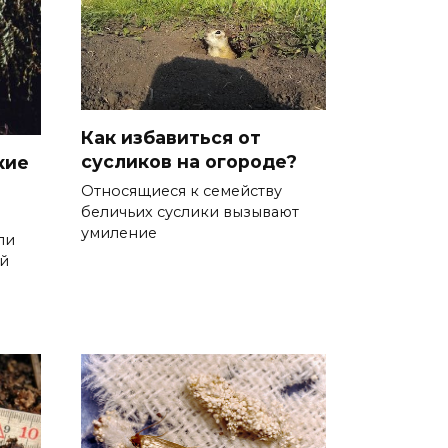
Как избавиться от
сусликов на огороде?
кие
Относящиеся к семейству
беличьих суслики вызывают
умиление
ли
ей