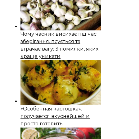
Чому часник висихає під час
зберігання, псується та
втрачає вагу: 3 помилки, яких
краще уникати
«Особенная картошка»:
получается вкуснейшей и
просто готовить