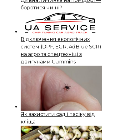
Дивна личинка на помідорі —
боротися чи ні?
Відключення екологічних
систем (DPF, EGR, AdBlue SCR)
на агро та спецтехніці з
двигунами Cummins
Як захистити сад і пасіку від
кліща