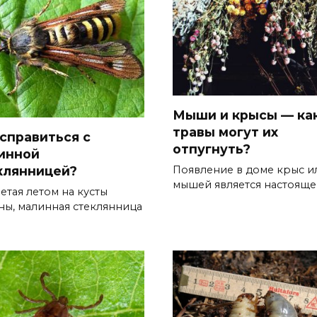
Мыши и крысы — ка
травы могут их
 справиться с
отпугнуть?
инной
клянницей?
Появление в доме крыс и
мышей является настоящ
етая летом на кусты
ны, малинная стеклянница