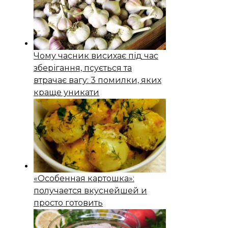
Чому часник висихає під час
зберігання, псується та
втрачає вагу: 3 помилки, яких
краще уникати
«Особенная картошка»:
получается вкуснейшей и
просто готовить