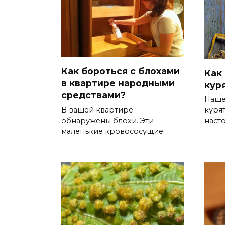
Как бороться с блохами
Как
в квартире народными
кур
средствами?
Наше
В вашей квартире
куря
обнаружены блохи. Эти
наст
маленькие кровососущие