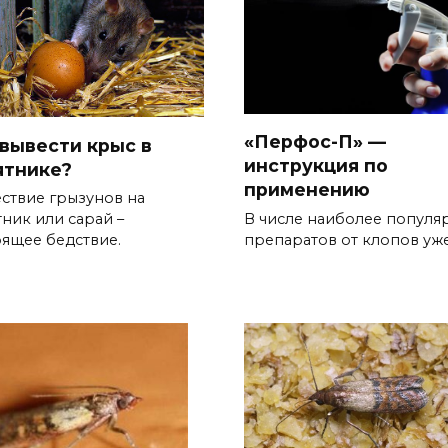
«Перфос-П» —
 вывести крыс в
инструкция по
ятнике?
применению
ствие грызунов на
В числе наиболее популя
тник или сарай –
препаратов от клопов уж
оящее бедствие.