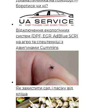
Дивна личинка на помідорі —
боротися чи ні?
Відключення екологічних
систем (DPF, EGR, AdBlue SCR)
на агро та спецтехніці з
двигунами Cummins
Як захистити сад і пасіку від
кліща