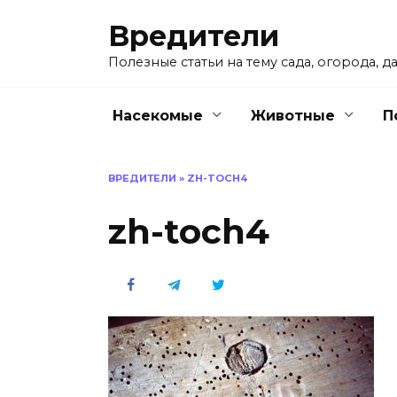
Перейти
Вредители
к
содержанию
Полезные статьи на тему сада, огорода, да
Насекомые
Животные
П
ВРЕДИТЕЛИ
»
ZH-TOCH4
zh-toch4