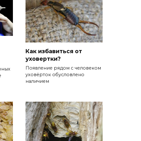
Как избавиться от
уховертки?
Появление рядом с человеком
рных
уховёрток обусловлено
е
наличием