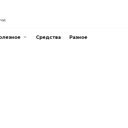
чи.
олезное
Средства
Разное