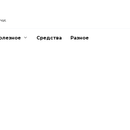
чи.
олезное
Средства
Разное