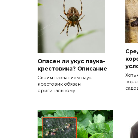
Сре
кор
Опасен ли укус паука-
усл
крестовика? Описание
Хоть 
Своим названием паук
коро
крестовик обязан
садо
оригинальному