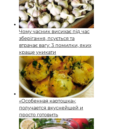
Чому часник висихає під час
зберігання, псується та
втрачає вагу: 3 помилки, яких
краще уникати
«Особенная картошка»:
получается вкуснейшей и
просто готовить