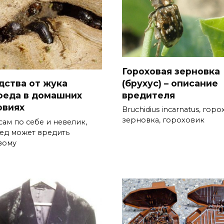
Гороховая зерновка
(брухус) – описание
дства от жука
вредителя
оеда в домашних
овиях
Bruchidius incarnatus, гор
зерновка, гороховик
сам по себе и невелик,
ед может вредить
вому