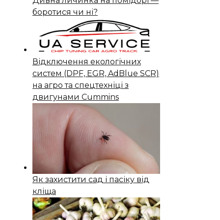
Дивна личинка на помідорі —
боротися чи ні?
Відключення екологічних
систем (DPF, EGR, AdBlue SCR)
на агро та спецтехніці з
двигунами Cummins
Як захистити сад і пасіку від
кліща