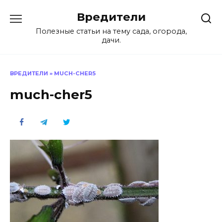
Перейти
Вредители
к
содержанию
Полезные статьи на тему сада, огорода,
дачи.
ВРЕДИТЕЛИ
»
MUCH-CHER5
much-cher5