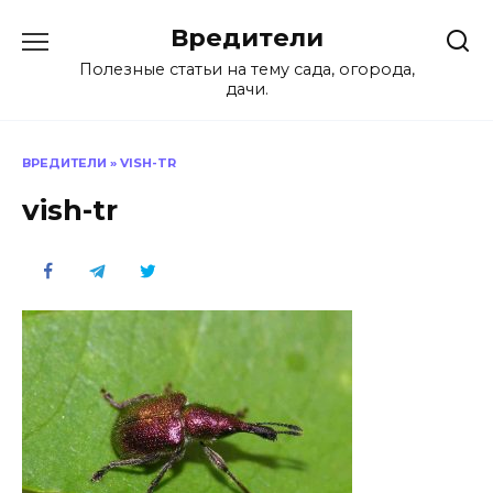
Перейти
Вредители
к
содержанию
Полезные статьи на тему сада, огорода,
дачи.
ВРЕДИТЕЛИ
»
VISH-TR
vish-tr