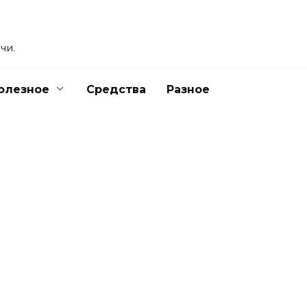
чи.
олезное
Средства
Разное