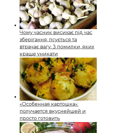
Чому часник висихає під час
зберігання, псується та
втрачає вагу: 3 помилки, яких
краще уникати
«Особенная картошка»:
получается вкуснейшей и
просто готовить