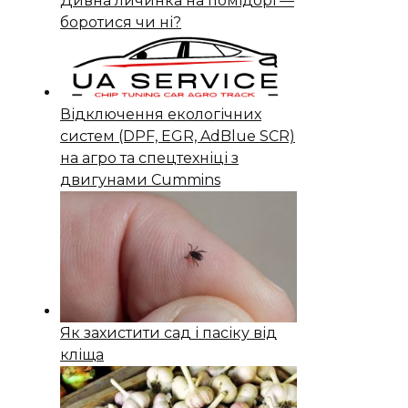
Дивна личинка на помідорі —
боротися чи ні?
Відключення екологічних
систем (DPF, EGR, AdBlue SCR)
на агро та спецтехніці з
двигунами Cummins
Як захистити сад і пасіку від
кліща