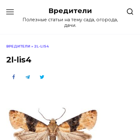
Перейти
Вредители
к
содержанию
Полезные статьи на тему сада, огорода,
дачи.
ВРЕДИТЕЛИ
»
2L-LIS4
2l-lis4