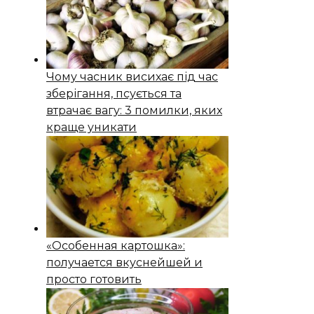
Чому часник висихає під час
зберігання, псується та
втрачає вагу: 3 помилки, яких
краще уникати
«Особенная картошка»:
получается вкуснейшей и
просто готовить