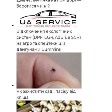
Дивна личинка на помідорі —
боротися чи ні?
Відключення екологічних
систем (DPF, EGR, AdBlue SCR)
на агро та спецтехніці з
двигунами Cummins
Як захистити сад і пасіку від
кліща