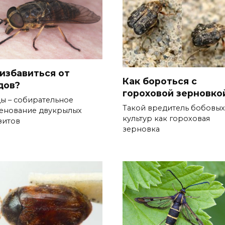
 избавиться от
Как бороться с
дов?
гороховой зерновко
ы – собирательное
Такой вредитель бобовых
енование двукрылых
культур как гороховая
зитов
зерновка