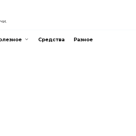
чи.
олезное
Средства
Разное