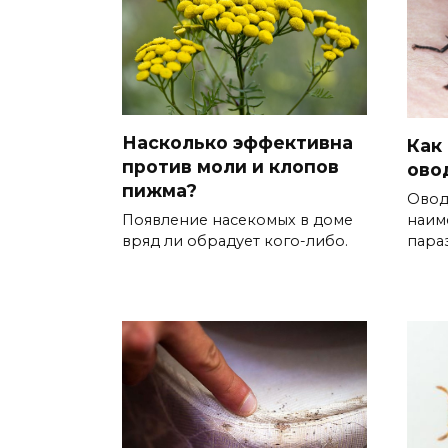
Насколько эффективна
Как
против моли и клопов
ово
пижма?
Овод
наим
Появление насекомых в доме
пара
вряд ли обрадует кого-либо.