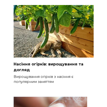
Насіння огірків: вирощування та
догляд
Вирощування огірків з насіння є
популярним заняттям