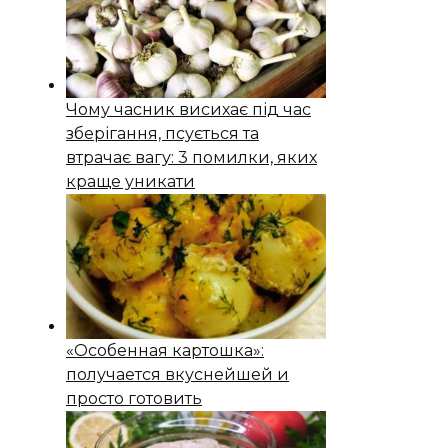
Чому часник висихає під час
зберігання, псується та
втрачає вагу: 3 помилки, яких
краще уникати
«Особенная картошка»:
получается вкуснейшей и
просто готовить