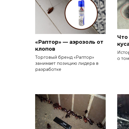
Что
«Раптор» — аэрозоль от
кус
клопов
Исто
Торговый бренд «Раптор»
о том
занимает позицию лидера в
разработке