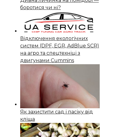
Дивна личинка на помідорі —
боротися чи ні?
Відключення екологічних
систем (DPF, EGR, AdBlue SCR)
на агро та спецтехніці з
двигунами Cummins
Як захистити сад і пасіку від
кліща