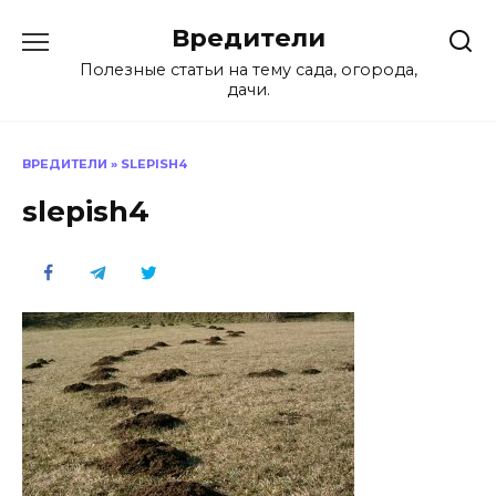
Перейти
Вредители
к
содержанию
Полезные статьи на тему сада, огорода,
дачи.
ВРЕДИТЕЛИ
»
SLEPISH4
slepish4