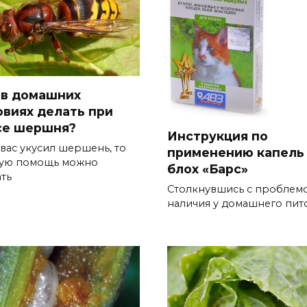
 в домашних
овиях делать при
се шершня?
Инструкция по
 вас укусил шершень, то
применению капель
ую помощь можно
блох «Барс»
ать
Столкнувшись с проблем
наличия у домашнего пит