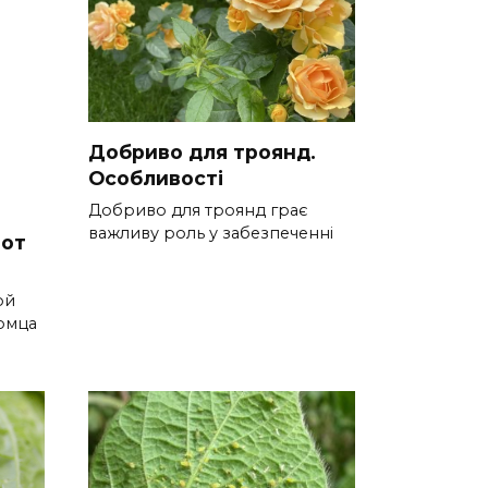
Добриво для троянд.
Особливості
Добриво для троянд грає
важливу роль у забезпеченні
 от
ой
омца