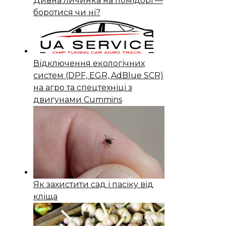
Дивна личинка на помідорі —
боротися чи ні?
Відключення екологічних
систем (DPF, EGR, AdBlue SCR)
на агро та спецтехніці з
двигунами Cummins
Як захистити сад і пасіку від
кліща