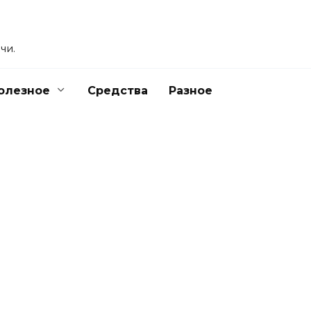
чи.
олезное
Средства
Разное