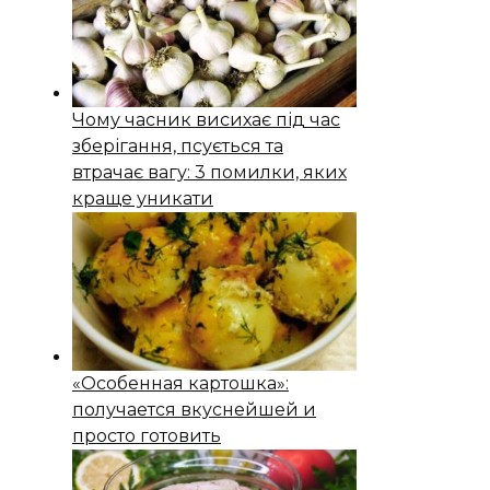
Чому часник висихає під час
зберігання, псується та
втрачає вагу: 3 помилки, яких
краще уникати
«Особенная картошка»:
получается вкуснейшей и
просто готовить