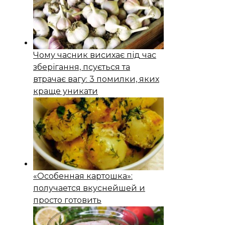
Чому часник висихає під час
зберігання, псується та
втрачає вагу: 3 помилки, яких
краще уникати
«Особенная картошка»:
получается вкуснейшей и
просто готовить