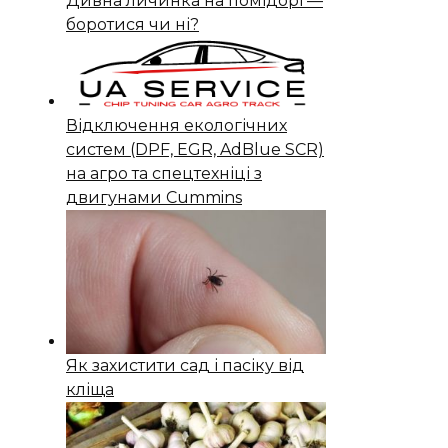
Дивна личинка на помідорі —
боротися чи ні?
Відключення екологічних
систем (DPF, EGR, AdBlue SCR)
на агро та спецтехніці з
двигунами Cummins
Як захистити сад і пасіку від
кліща