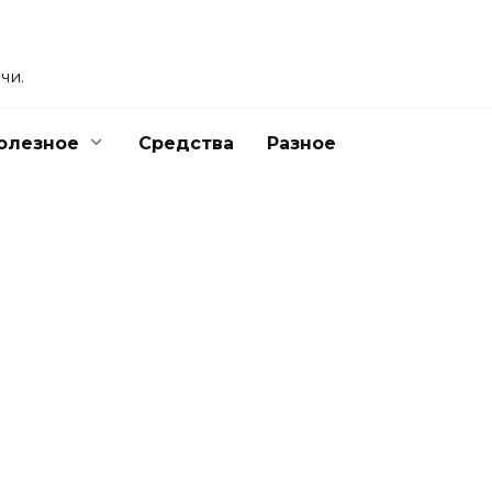
чи.
олезное
Средства
Разное