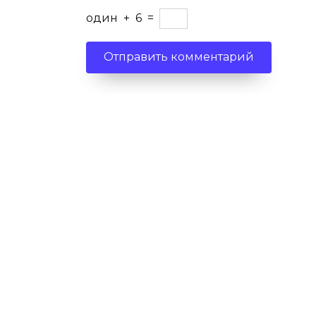
один
+
6
=